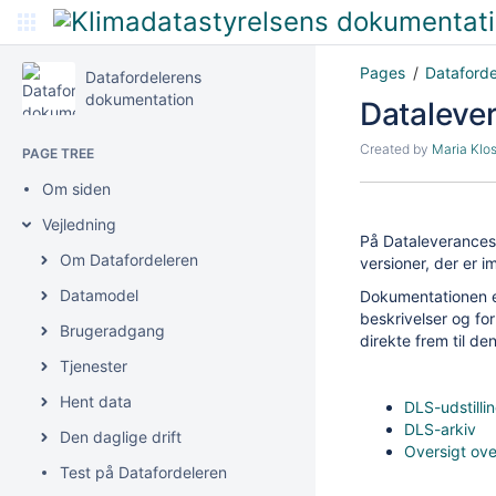
Pages
Dataford
Datafordelerens
dokumentation
Dataleve
Created by
Maria Klo
PAGE TREE
Om siden
Vejledning
På Dataleverancesp
Om Datafordeleren
versioner, der er 
Datamodel
Dokumentationen e
beskrivelser og for
Brugeradgang
direkte frem til d
Tjenester
Hent data
DLS-udstilli
DLS-arkiv
Den daglige drift
Oversigt ove
Test på Datafordeleren