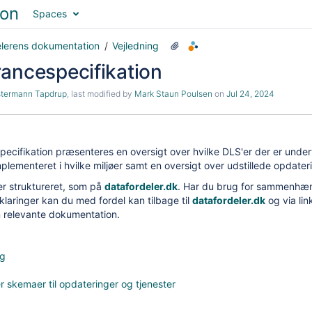
Spaces
elerens dokumentation
Vejledning
rancespecifikation
stermann Tapdrup
, last modified by
Mark Staun Poulsen
on
Jul 24, 2024
ecifikation præsenteres en oversigt over
hvilke DLS'er der er under
implementeret i hvilke miljøer samt en oversigt over udstillede opdate
r struktureret, som på
datafordeler.dk
. Har du brug for sammenhæ
klaringer kan du med fordel kan tilbage til
datafordeler.dk
og via lin
en relevante dokumentation.
ng
r skemaer til opdateringer og tjenester