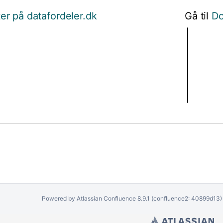
er på datafordeler.dk
Gå til
Do
Powered by
Atlassian Confluence
8.9.1
(confluence2: 40899d13)