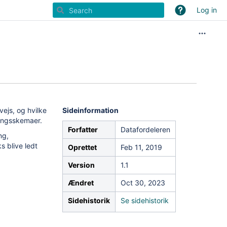
Log in
vejs, og hvilke
Sideinformation
ringsskemaer.
Forfatter
Datafordeleren
ng,
ks blive ledt
Oprettet
Feb 11, 2019
Version
1.1
Ændret
Oct 30, 2023
Sidehistorik
Se sidehistorik