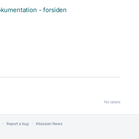
kumentation - forsiden
No labels
Report a bug
Atlassian News