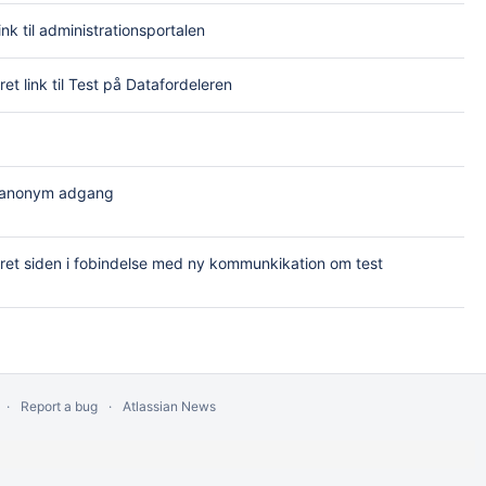
ink til administrationsportalen
et link til Test på Datafordeleren
t anonym adgang
et siden i fobindelse med ny kommunkikation om test
Report a bug
Atlassian News