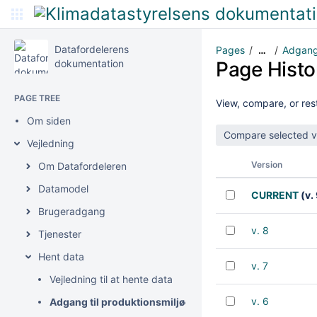
Datafordelerens
Pages
Adgang 
…
dokumentation
Page Histo
PAGE TREE
View, compare, or rest
Om siden
Vejledning
Version
Om Datafordeleren
Datamodel
CURRENT
(v. 
Brugeradgang
v. 8
Tjenester
Hent data
v. 7
Vejledning til at hente data
v. 6
Adgang til produktionsmiljøet