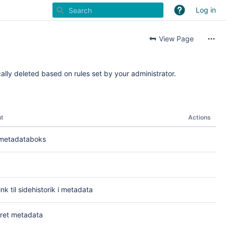
Log in
View Page
ally deleted based on rules set by your administrator.
t
Actions
 metadataboks
ink til sidehistorik i metadata
ret metadata