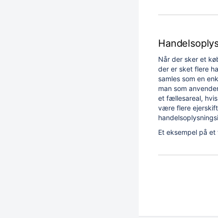
Handelsoplys
Når der sker et kø
der er sket flere 
samles som en enkel
man som anvender ko
et fællesareal, hvis
være flere ejerskift
handelsoplysningsi
Et eksempel på et 