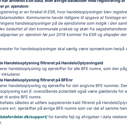
har anvendt ESR data, eller øvrige datakilder med registrering af
er pr. ejendom:
istrering er en forskel til ESR, hvor handelsoplysninger blev registr
datamodellen. Kommunerne havde tidligere til opgave at foretage en 
ysningens handelsoplysninger på de ejendomme som indgik i den saml
lev besluttet af den kommunale praksis og skøn fra sagsbehandlere
salgspriser pr. ejendom før juni 2019 kommer fra ESR og afspejler de
jenester for handelsoplysninger skal særlig være opmærksom herpå 
te Handelsoplysning filtreret på HandelsOplysningsId
erer handelsoplysning og ejerskifter for alle BFE numre, som den p
 inkluderer.
te Handelsoplysning filtreret på BFEnr
erer handelsoplysning og ejerskifte for det angivne BFE nummer. De
soplysning kan jf. ovenstående potentielt også være gældende for ej
ret til andre BFE numre.
befales således at udføre supplerende kald filtreret på HandelsOplys
ficere evt. ejerskifter på øvrige BFE-numre som var del af samme han
/datafordeler.dk/support/
for kendte fejl og afvigelser i data relateret
r.