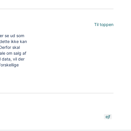
Til toppen
ger se ud som
 dette ikke kan
Derfor skal
tale om salg af
l data, vil der
forskellige
ejf