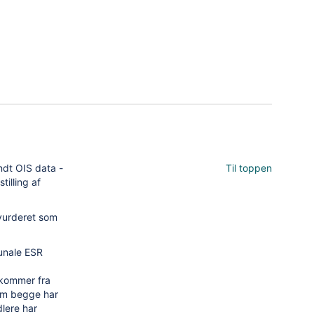
ndt OIS data -
Til toppen
illing af
vurderet som
munale ESR
 kommer fra
om begge har
lere har