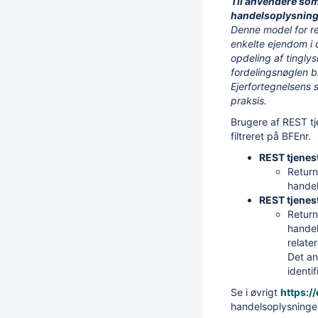
Til anvendere som 
handelsoplysning
Denne model for reg
enkelte ejendom i 
opdeling af tingl
fordelingsnøglen b
Ejerfortegnelsens 
praksis.
Brugere af REST t
filtreret på BFEnr.
REST tjenes
Return
handel
REST tjenes
Return
handel
relate
Det an
identi
Se i øvrigt
https:/
handelsoplysninge