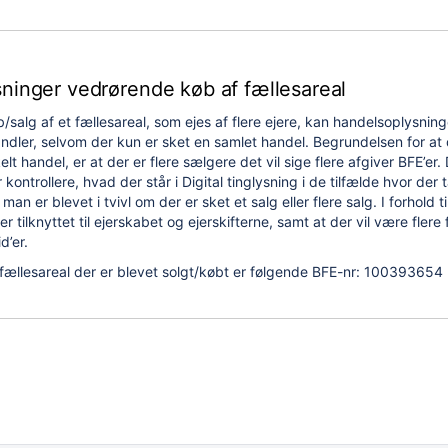
ninger vedrørende køb af fællesareal
b/salg af et fællesareal, som ejes af flere ejere, kan handelsoplysnin
handler, selvom der kun er sket en samlet handel. Begrundelsen for at
t handel, er at der er flere sælgere det vil sige flere afgiver BFE’er. 
ntrollere, hvad der står i Digital tinglysning i de tilfælde hvor der 
 man er blevet i tvivl om der er sket et salg eller flere salg. I forhold ti
er tilknyttet til ejerskabet og ejerskifterne, samt at der vil være flere 
d’er.
fællesareal der er blevet solgt/købt er følgende BFE-nr:
100393654