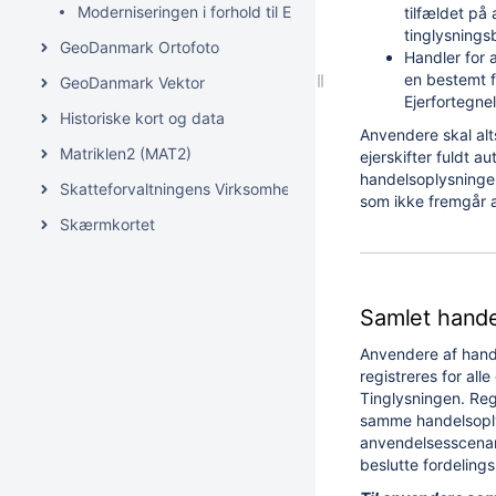
Moderniseringen i forhold til Ejerfortegnelsen (EJF)
tilfældet på
tinglysnings
GeoDanmark Ortofoto
Handler for a
en bestemt f
GeoDanmark Vektor
Ejerfortegnel
Historiske kort og data
Anvendere skal alt
Matriklen2 (MAT2)
ejerskifter fuldt a
handelsoplysninger
Skatteforvaltningens Virksomhedsregister (SVR)
som ikke fremgår a
Skærmkortet
Samlet hande
Anvendere af hand
registreres for al
Tinglysningen. Regi
samme handelsoplys
anvendelsesscenar
beslutte fordeling