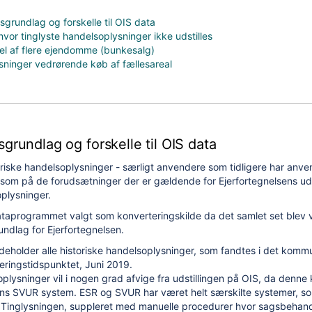
sgrundlag og forskelle til OIS data
hvor tinglyste handelsoplysninger ikke udstilles
el af flere ejendomme (bunkesalg)
ninger vedrørende køb af fællesareal
grundlag og forskelle til OIS data
riske handelsoplysninger - særligt anvendere som tidligere har anve
om på de forudsætninger der er gældende for Ejerfortegnelsens udst
oplysninger.
ataprogrammet valgt som konverteringskilde da det samlet set blev 
ndlag for Ejerfortegnelsen.
ndeholder alle historiske handelsoplysninger, som fandtes i det kom
uar 2027)
ringstidspunktet, Juni 2019.
oplysninger vil i nogen grad afvige fra udstillingen på OIS, da denne
ens SVUR system. ESR og SVUR har været helt særskilte systemer, s
 Tinglysningen, suppleret med manuelle procedurer hvor sagsbehand