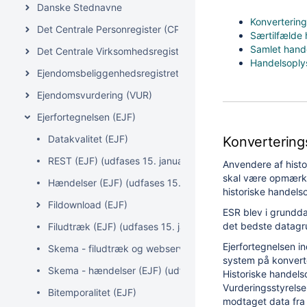
Danske Stednavne
Konvertering
Det Centrale Personregister (CPR)
Særtilfælde 
Samlet hand
Det Centrale Virksomhedsregister (CVR)
Handelsoplys
Ejendomsbeliggenhedsregistret (EBR)
Ejendomsvurdering (VUR)
Ejerfortegnelsen (EJF)
Datakvalitet (EJF)
Konverterings
REST (EJF) (udfases 15. januar 2027)
Anvendere af histo
skal være opmærks
Hændelser (EJF) (udfases 15. januar 2027)
historiske handels
Fildownload (EJF)
ESR blev i grundd
det bedste datagru
Filudtræk (EJF) (udfases 15. januar 2027)
Ejerfortegnelsen i
Skema - filudtræk og webservices (EJF) (udfases 15. jan
system på konverte
Skema - hændelser (EJF) (udfases 15. januar 2027)
Historiske handels
Vurderingsstyrels
Bitemporalitet (EJF)
modtaget data fra