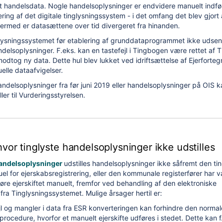
et handelsdata. Nogle handelsoplysninger er endvidere manuelt indfør
ring af det digitale tinglysningssystem - i det omfang det blev gjort
ermed er datasættene over tid divergeret fra hinanden.
lysningssystemet før etablering af grunddataprogrammet ikke udsen
delsoplysninger. F.eks. kan en tastefejl i Tingbogen være rettet af T
dtog ny data. Dette hul blev lukket ved idriftsættelse af Ejerforte
elle dataafvigelser.
skifte (EJF)
ndelsoplysninger fra før juni 2019 eller handelsoplysninger på OIS kan
r til Vurderingsstyrelsen.
enarier (EJF)
 (EJF)
vor tinglyste handelsoplysninger ikke udstilles
andelsoplysninger
udstilles handelsoplysninger ikke såfremt den ti
uel for ejerskabsregistrering, eller den kommunale registerfører har 
føre ejerskiftet manuelt, fremfor ved behandling af den elektroniske
a Tinglysningssystemet. Mulige årsager hertil er:
ejl og mangler i data fra ESR konverteringen kan forhindre den normal
sprocedure, hvorfor et manuelt ejerskifte udføres i stedet. Dette kan 