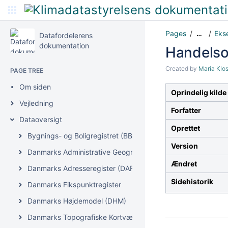
Pages
Eks
…
Datafordelerens
dokumentation
Handelsop
Created by
Maria Klo
PAGE TREE
Om siden
Oprindelig kilde
Vejledning
Forfatter
Dataoversigt
Oprettet
Bygnings- og Boligregistret (BBR)
Version
Danmarks Administrative Geografiske Inddeling (DAGI)
Ændret
Danmarks Adresseregister (DAR)
Sidehistorik
Danmarks Fikspunktregister
Danmarks Højdemodel (DHM)
Danmarks Topografiske Kortværk (DTK)