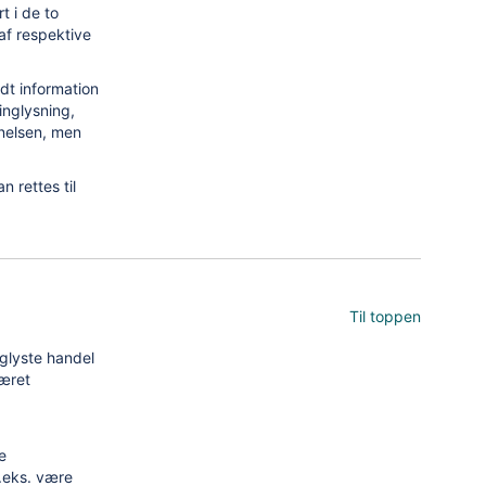
t i de to
 af respektive
dt information
inglysning,
gnelsen, men
 rettes til
Til toppen
nglyste handel
været
e
f.eks. være