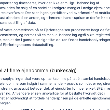
 anparter og timeshares, hvor det ikke er muligt i behandling af
beskeden for salg af én andel at korrigere mangler i øvrige ejerskabe
realoverførsler. Der sker ingen ejerskifter ved overførsel af et matrik
ast ejendom til en anden, og tilhørende handelspriser er derfor ikke i
sens udstilling af data.
så være opmærksom på at Ejerfortegnelsen processerer langt de fles
utomatiseret, og normalt vil en manuel behandling også sikre registrer
, men at der i ganske særlige tilfælde kan findes handelsoplysninge
f Ejerfortegnelsens dataudstilling.
l af flere ejendomme (bunkesalg)
elsoplysninger skal være opmærksomme på, at én samlet handelsop
le ejendomme som indgår i samme handel - præcis som det er registrer
streringsmæssigt betyder det, at ejerskifter for hver enkelt BFEnr rel
ning. Anvendere er selv ansvarlige for at beslutte hvorvidt det i
iet er nødvendigt at fordele handelsprisen på de enkelte ejendomm
snøglen.