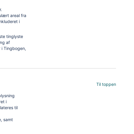
r.
ulært areal fra
nkluderet i
te tinglyste
ing af
r i Tingbogen,
Til toppen
lysning
et i
ateres til
e, samt