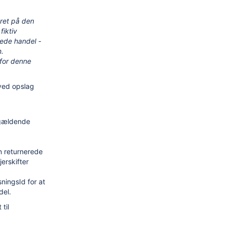
eret på den
fiktiv
ede handel -
n.
rfor denne
ved opslag
ågældende
n returnerede
erskifter
ningsId for at
del.
 til