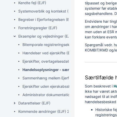
Kendte fejl (EJF)
tilpasset og berig
systemer før etable
Systemoverblik og kontekst (EJF)
sagsbehandlere. D
Begreber i Ejerfortegnelsen (EJF)
Endvidere har ting
om ændringer i han
Forretningsregler (EJF)
men uden at ESR mo
Eksempler og vejledninger (EJF)
kan forklare eventu
Bitemporale registreringseksempler for ejerskab og ejer
Spørgsmål vedr. ha
KOMBIT/KMD og/elle
Hændelser ved ejerskifte (EJF)
Ejerskifter, overtagelsesdato og hændelser i særlige sc
Handelsoplysninger - særlige forhold og datakvalitet
Særtilfælde h
Sammenhæng mellem Ejerfortegnelsens tabeller
Som beskrevet i
H
Ejerskifter uden ejerskabsskifter (Hændelser)
ikke har været akt
Administrator dokumentation (EJF)
nødsaget til at ind
hændelsesbesked fr
Datarettelser (EJF)
Historiske f
Kommende ændringer (EJF) 2025
registrering