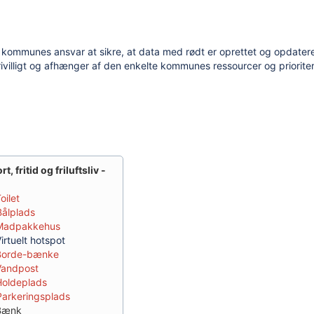
 kommunes ansvar at sikre, at data med rødt er oprettet og opdatere
rivilligt og afhænger af den enkelte kommunes ressourcer og prioriter
, fritid og friluftsliv -
oilet
Bålplads
 Madpakkehus
irtuelt hotspot
Borde-bænke
erse løsninger
Vandpost
Holdeplads
Parkeringsplads
 Bænk