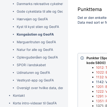
Danmarks rekreative cykelnet og GeoFA
Punkttema
Gode cykeldata til alle og GeoFA
Det er den enkelte
Hærvejen og GeoFA
Data med sort er f
Kyst til kyst stien og GeoFA
Kongeåstien og GeoFA
Margueritruten og GeoFA
Natur for alle og GeoFA
Oplevgudenåen og GeoFA
Punkter (Sport
kode 5800)
SPOR i landskabet
1012: T
1022: 
Udinaturen og GeoFA
1132:
Vestkyst-app og GeoFA
1142: V
1201: 
Oversigt over hvilke data, der anvendes og udstilles i div
1222: 
Kontakt
1291: 
1351: 
Korte intro-videoer til GeoFA
1371: