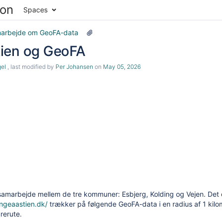
Spaces
arbejde om GeoFA-data
ien og GeoFA
gel
, last modified by
Per Johansen
on
May 05, 2026
samarbejde mellem de tre kommuner: Esbjerg, Kolding og Vejen. Det d
ngeaastien.dk/
trækker på følgende GeoFA-data i en radius af 1 kilo
rerute.