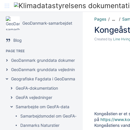
Pages
Sam
…
GeoDanmark-samarbejdet
Kongeåst
Created by
Line Hvin
Blog
PAGE TREE
GeoDanmark grunddata dokumentation
GeoDanmark grunddata vejledninger
Geografiske Fagdata i GeoDanmark (GeoFA)
GeoFA-dokumentation
GeoFA vejledninger
Samarbejde om GeoFA-data
Kongeåstien er et 
Samarbejdsmodel om GeoFA-data
på
https://www.ko
Danmarks Naturstier
Kongeåstiens vand