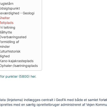
Fugletårn
Udsigtspunkt
Seværdighed - Geologi
Shelter
Teltplads
ri teltning
Bålhytte
Overbæringssted
Formidling af
sminder
ulturhistorisk
dighed
Kano-kajakrasteplads
Ophaler-/isætningsplads
 for punkter (5800) her
.
ata (linjetema) indlægges centralt i GeoFA med både et samlet forlø
oprettes med en særlig oprettetbruger administreret af Vejen Kommu