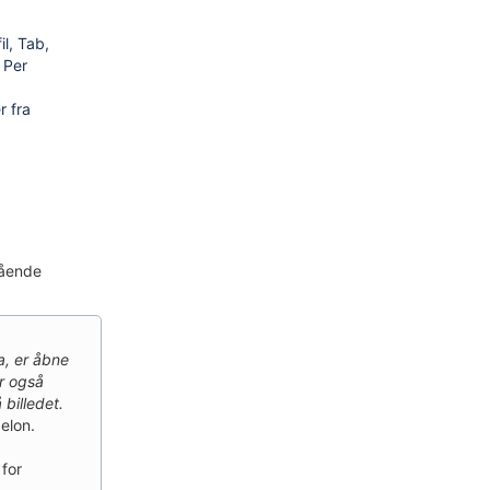
il, Tab,
 Per
r fra
tående
a, er åbne
ær også
billedet.
elon.
for