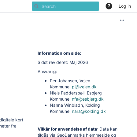
Log in
Information om side:
Sidst revideret: Maj 2026
Ansvarlig:
Per Johansen, Vejen
Kommune,
pj@vejen.dk
Niels Faddersbøll, Esbjerg
Kommune,
nfa@esbjerg.dk
Nanna Winbladh, Kolding
Kommune,
nara@kolding.dk
igitale kort
meter fra
Vilkår for anvendelse af data
: Data kan
tilgås via GeoDanmarks hjemmeside og