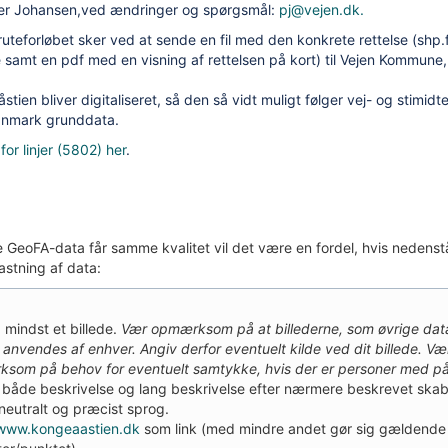
er Johansen,ved ændringer og spørgsmål:
pj@vejen.dk.
ruteforløbet sker ved at sende en fil med den konkrete rettelse (shp.f
amt en pdf med en visning af rettelsen på kort) til Vejen Kommune,
stien bliver digitaliseret, så den så vidt muligt følger vej- og stimidte
nmark grunddata.
for linjer (5802) her
.
 GeoFA-data får samme kvalitet vil det være en fordel, hvis nedens
astning af data:
 mindst et billede.
Vær opmærksom på at billederne, som øvrige dat
 anvendes af enhver. Angiv derfor eventuelt kilde ved dit billede. V
som på behov for eventuelt samtykke, hvis der er personer med på 
 både beskrivelse og lang beskrivelse efter nærmere beskrevet skab
 neutralt og præcist sprog.
www.kongeaastien.dk
som link (med mindre andet gør sig gældende 