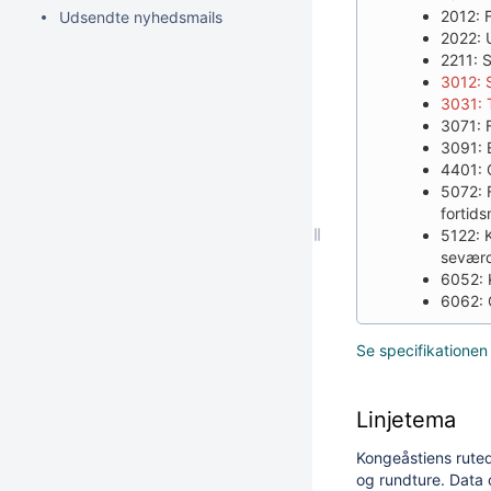
2012: 
Udsendte nyhedsmails
2022: 
2211: 
3012: 
3031: 
3071: F
3091: 
4401: 
5072: 
fortid
5122: K
sevær
6052: 
6062: 
Se specifikationen
Linjetema
Kongeåstiens ruted
og rundture. Data 