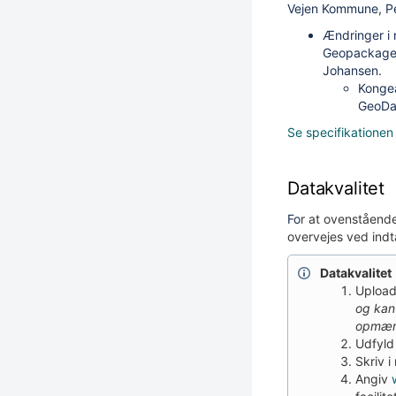
Vejen Kommune, P
Ændringer i 
Geopackage s
Johansen.
Kongeå
GeoDa
Se specifikationen 
Datakvalitet
Fo
r at ovenstående
overvejes ved indt
Datakvalitet
Upload
og kan
opmærk
Udfyld
Skriv i
Angiv