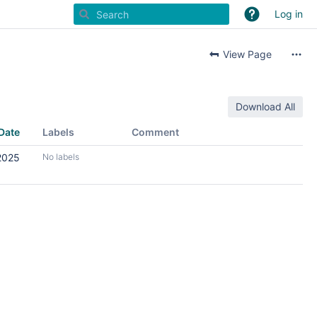
Log in
View Page
Download All
Date
Labels
Comment
2025
No labels