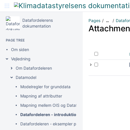
Datafordelerens
Pages
Datafor
…
dokumentation
Attachmen
PAGE TREE
Om siden
Vejledning
Om Datafordeleren
Datamodel
Modelregler for grunddata
Mapning af attributter
Mapning mellem OIS og Datafordeleren
Datafordeleren - introduktion til bitemporalitet
Datafordeleren - eksempler på anvendelse af bitemporali