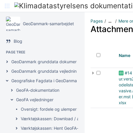
Pages
Mere o
…
GeoDanmark-samarbejdet
Attachmen
Blog
PAGE TREE
Name
GeoDanmark grunddata dokumentation
GeoDanmark grunddata vejledninger
#14
ur.vers
Geografiske Fagdata i GeoDanmark (GeoFA)
odeliste
GeoFA-dokumentation
vasive.
er.mst (
GeoFA vejledninger
xlsx
Oversigt: fordele og ulemper ved de forskellige opdater
Værktøjskassen: Download / analysér GeoFA-data
Værktøjskassen: Hent GeoFA-data i GIS