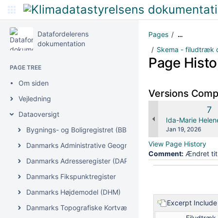
Datafordelerens
Pages
…
dokumentation
Skema - filudtræk 
Page Histo
PAGE TREE
Om siden
Versions Com
Vejledning
Ol
7
Dataoversigt
Ve
changes.mady.b
Ida-Marie Helen
Saved
Bygnings- og Boligregistret (BBR)
Jan 19, 2026
on
View Page History
Danmarks Administrative Geografiske Inddeling (DAGI)
Comment:
Ændret tit
Danmarks Adresseregister (DAR)
Danmarks Fikspunktregister
Danmarks Højdemodel (DHM)
Excerpt Include
Danmarks Topografiske Kortværk (DTK)
Filudtræk