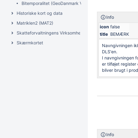
Bitemporalitet (GeoDanmark Vektor)
Historiske kort og data
Info
Matriklen2 (MAT2)
icon
false
Skatteforvaltningens Virksomhedsregister (SVR)
title
BEMÆRK
Skærmkortet
Navngivningen ik
DLS'en.
I navngivningen f
er tilføjet regist
bliver brugt i pro
Info