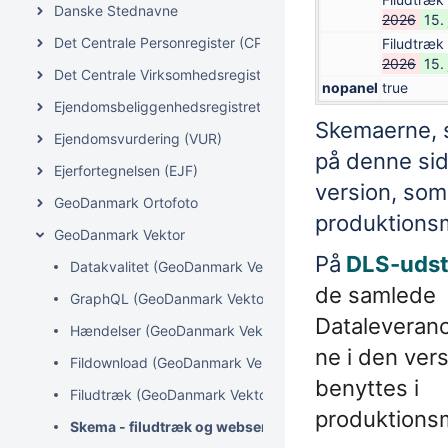
Danske Stednavne
2026
15.
Det Centrale Personregister (CPR)
Filudtræk
2026
15.
Det Centrale Virksomhedsregister (CVR)
nopanel
true
Ejendomsbeliggenhedsregistret (EBR)
Skemaerne, s
Ejendomsvurdering (VUR)
på denne sid
Ejerfortegnelsen (EJF)
version, som 
GeoDanmark Ortofoto
produktionsm
GeoDanmark Vektor
På
DLS-udsti
Datakvalitet (GeoDanmark Vektor)
de samlede
GraphQL (GeoDanmark Vektor)
Dataleveranc
Hændelser (GeoDanmark Vektor) (udfases 15. januar 202
ne i den ver
Fildownload (GeoDanmark Vektor)
benyttes i
Filudtræk (GeoDanmark Vektor) (udfases 15. januar 2027)
produktionsm
Skema - filudtræk og webservices (GeoDanmark Vektor)