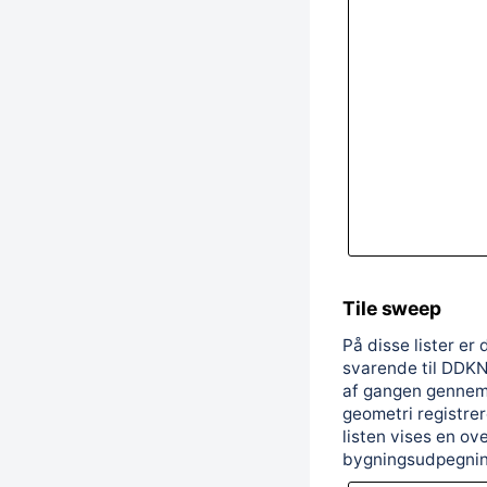
Tile sweep
På disse lister er
svarende til DDK
af gangen gennemgå
geometri registre
listen vises en ove
bygningsudpegning