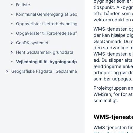
bygninger som er r
Fejlliste
tidspunkt. AI-byg
efterhånden som or
Kommunal Gennemgang af GeoDK Bygning- ved årlig fotogra
vektorproduktion e
Opgavelister til efterbehandling af årets GeoDanmark-data e
WMS-tjenesten og 
Opgavelister til Forberedelse af årets ajourføring
der kan hjælpe di
GeoDanmark. Du r
GeoDK-systemet
den sædvanlige m
Hent GeoDanmark grunddata
WMS-tjenesten elle
ad. Du slipper alts
Vejledning til AI-bygningsudpegninger
ændringerne enkelt
Geografiske Fagdata i GeoDanmark (GeoFA)
arbejdet og gør de
som bør udpeges.
Projektgruppen an
WMS’en, for for a
som muligt.
WMS-tjenest
WMS tjenesten fi