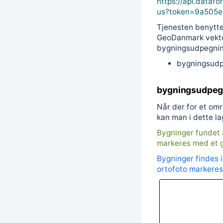
https://api.dataf
us?token=9a505
Tjenesten benyttes 
GeoDanmark vektor
bygningsudpegning
bygningsud
bygningsudpeg
Når der for et om
kan man i dette lag
Bygninger fundet a
markeres med et g
Bygninger findes i
ortofoto markeres