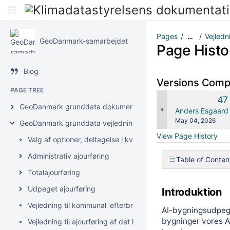
Pages
Vejledn
…
GeoDanmark-samarbejdet
Page Histo
Blog
Versions Com
PAGE TREE
Ol
47
GeoDanmark grunddata dokumentation
Ve
changes.mady.b
Anders Esgaard 
Saved
May 04, 2026
GeoDanmark grunddata vejledninger
on
View Page History
Valg af optioner, deltagelse i kvalitetskontrol og klarmeldi
Administrativ ajourføring
Table of Conten
Totalajourføring
Udpeget ajourføring
Introduktion
Vejledning til kommunal 'efterbrænding' af GeoDK vej- efter 
AI-bygningsudpegn
bygninger vores AI
Vejledning til ajourføring af det hydrologiske tilpasningslag