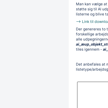
Man kan vælge a
støtte sig til AI 
listerne og blive 
--> Link til downlo
Der genereres to ty
forskellige arbejd
alle udpegningern
ai_æup_objekt_s
tiles igennem -
ai
Det anbefales at 
listetype/arbejds