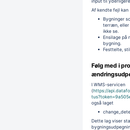
input til yderlige
Af kendte fejl ka
Bygninger so
terræn, elle
ikke se.
Ensilage på 
bygning.
Festtelte, st
Følg med i pr
ændringsudp
I WMS-servicen
(
https://api.data
tus?token=9a50
også laget
change_dete
Dette lag viser st
bygningsudpegning