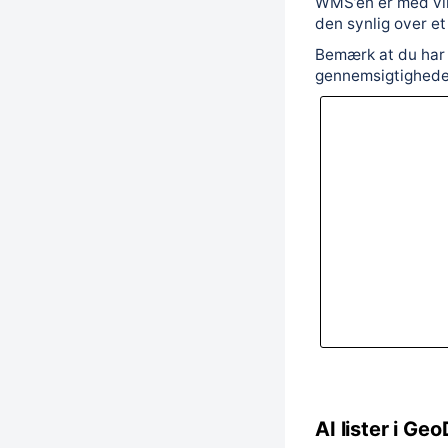
WMS’en er med vilj
den synlig over e
Bemærk at du har 
gennemsigtigheden
AI lister i Ge