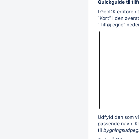
Quickguide til ti
I GeoDK editoren ti
”Kort” i den øvers
”Tilføj egne” neder
Udfyld den som vi
passende navn. Ko
til
bygningsudpeg