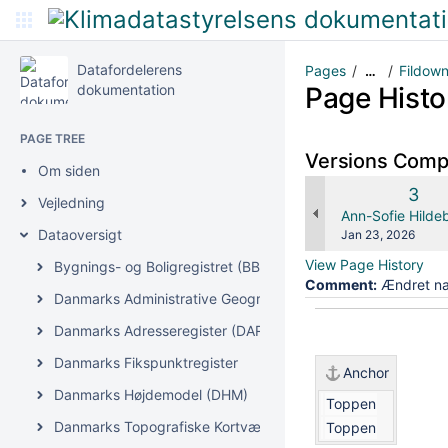
Datafordelerens
Pages
Fildown
…
dokumentation
Page Histo
PAGE TREE
Versions Com
Om siden
Old
3
Vejledning
Vers
changes.mady.b
Ann-Sofie Hilde
Dataoversigt
Saved
Jan 23, 2026
on
View Page History
Bygnings- og Boligregistret (BBR)
Comment:
Ændret na
Danmarks Administrative Geografiske Inddeling (DAGI)
Danmarks Adresseregister (DAR)
Danmarks Fikspunktregister
Anchor
Danmarks Højdemodel (DHM)
Toppen
Danmarks Topografiske Kortværk (DTK)
Toppen