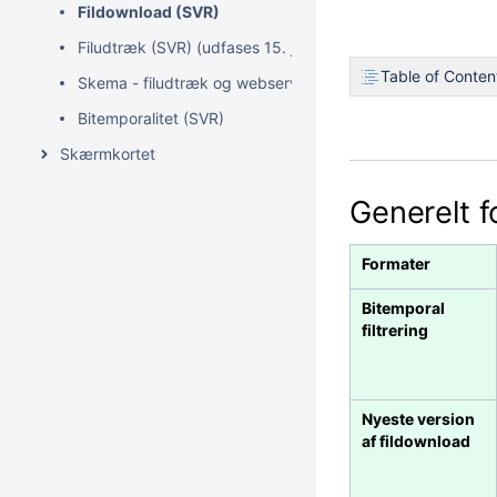
Fildownload (SVR)
Filudtræk (SVR) (udfases 15. januar 2027)
Table of Conten
Skema - filudtræk og webservices (SVR) (udfases 15. jan
Bitemporalitet (SVR)
Skærmkortet
Generelt f
Formater
Bitemporal
filtrering
Nyeste version
af fildownload