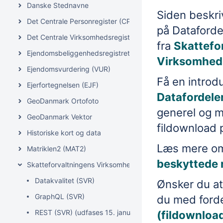
Danske Stednavne
Siden beskriv
Det Centrale Personregister (CPR)
på Dataforde
Det Centrale Virksomhedsregister (CVR)
fra
Skattefo
Ejendomsbeliggenhedsregistret (EBR)
Virksomheds
Ejendomsvurdering (VUR)
Få en introdu
Ejerfortegnelsen (EJF)
Datafordele
GeoDanmark Ortofoto
generel og me
GeoDanmark Vektor
fildownload 
Historiske kort og data
Læs mere 
Matriklen2 (MAT2)
beskyttede 
Skatteforvaltningens Virksomhedsregister (SVR)
Datakvalitet (SVR)
Ønsker du at
GraphQL (SVR)
du med forde
REST (SVR) (udfases 15. januar 2027)
(fildownloa