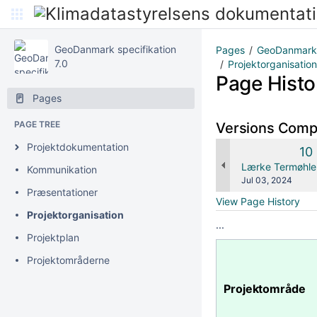
GeoDanmark specifikation
Pages
GeoDanmark P
7.0
Projektorganisation
Page Histo
Pages
PAGE TREE
Versions Com
Projektdokumentation
Ol
10
Ve
changes.mady.b
Lærke Termøhle
Kommunikation
Saved
Jul 03, 2024
Præsentationer
on
View Page History
Projektorganisation
...
Projektplan
Projektområderne
Projektområde