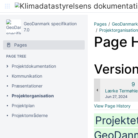
GeoDanmark specifikation
Pages
GeoDanmark P
7.0
Projektorganisation
Page H
Pages
PAGE TREE
Versio
Projektdokumentation
Kommunikation
Ol
9
Præsentationer
Ve
changes.mady.b
Lærke Termøhle
Projektorganisation
Saved
Jun 27, 2024
on
Projektplan
View Page History
Projektområderne
Projekte
GeoDanm