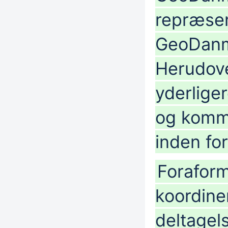
repræsen
GeoDanma
Herudove
yderlige
og komm
inden for
Forafor
koordine
deltagel