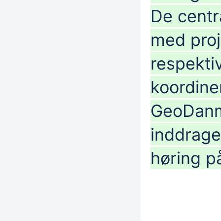
De centr
med proj
respekti
koordine
GeoDanma
inddraget
høring p